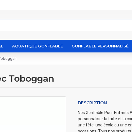
AL
AQUATIQUE GONFLABLE
GONFLABLE PERSONNALISÉ
 Toboggan
vec Toboggan
DESCRIPTION
Nos Gonflable Pour Enfants Av
personnaliser la taille et la 
une fête, une école ou une en
occasions. Tous nos produits 