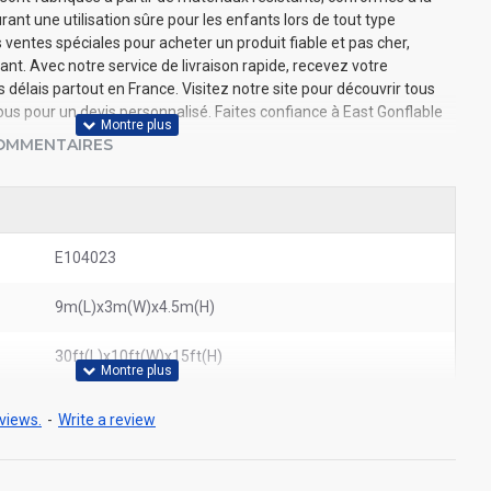
nt une utilisation sûre pour les enfants lors de tout type
ventes spéciales pour acheter un produit fiable et pas cher,
nt. Avec notre service de livraison rapide, recevez votre
élais partout en France. Visitez notre site pour découvrir tous
s pour un devis personnalisé. Faites confiance à East Gonflable
OMMENTAIRES
E104023
9m(L)x3m(W)x4.5m(H)
30ft(L)x10ft(W)x15ft(H)
views.
-
Write a review