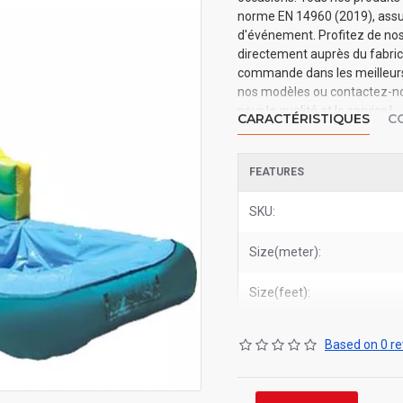
norme EN 14960 (2019), assura
d'événement. Profitez de nos 
directement auprès du fabrica
commande dans les meilleurs d
nos modèles ou contactez-nou
pour la qualité et le service !
CARACTÉRISTIQUES
C
FEATURES
SKU:
Size(meter):
Size(feet):
Based on 0 re