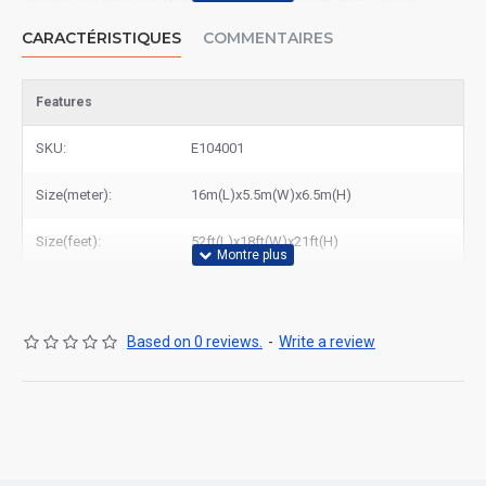
auprès du fabricant. Avec notre service de livraison rapide,
recevez votre commande dans les meilleurs délais partout en
CARACTÉRISTIQUES
COMMENTAIRES
France. Visitez notre site pour découvrir tous nos modèles ou
contactez-nous pour un devis personnalisé. Faites confiance à
East Gonflable pour la qualité et le service !
Features
SKU:
E104001
Size(meter):
16m(L)x5.5m(W)x6.5m(H)
Size(feet):
52ft(L)x18ft(W)x21ft(H)
Based on 0 reviews.
-
Write a review