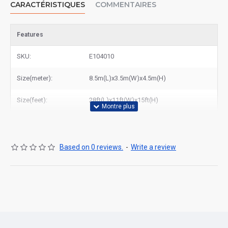
CARACTÉRISTIQUES
COMMENTAIRES
découvrir tous nos modèles ou contactez-nous pour un devis
personnalisé. Faites confiance à East Gonflable pour la qualité et
le service !
Features
SKU:
E104010
Size(meter):
8.5m(L)x3.5m(W)x4.5m(H)
Size(feet):
28ft(L)x11ft(W)x15ft(H)
Based on 0 reviews.
-
Write a review