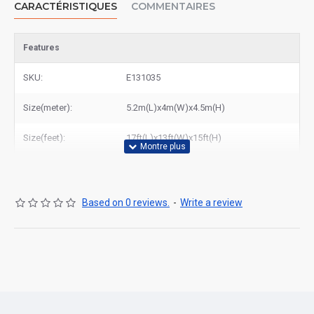
CARACTÉRISTIQUES
COMMENTAIRES
produits de qualité à des tarifs abordables.
Features
SKU:
E131035
Size(meter):
5.2m(L)x4m(W)x4.5m(H)
Size(feet):
17ft(L)x13ft(W)x15ft(H)
Based on 0 reviews.
-
Write a review