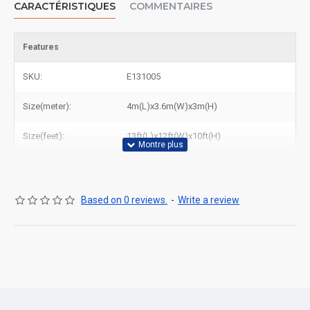
CARACTÉRISTIQUES
COMMENTAIRES
produits de qualité à des tarifs abordables.
Features
SKU:
E131005
Size(meter):
4m(L)x3.6m(W)x3m(H)
Size(feet):
13ft(L)x12ft(W)x10ft(H)
Based on 0 reviews.
-
Write a review