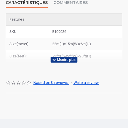
CARACTÉRISTIQUES
COMMENTAIRES
Features
SKU:
E109026
Size(meter):
22m(L)x15m(W)x6m(H)
Size(feet):
72ft(L)x49ft(W)x20ft(H)
Based on 0 reviews.
-
Write a review