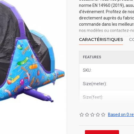
norme EN 14960 (2019), assura
d'événement. Profitez de nos 
directement auprès du fabrica
commande dans les meilleurs d
nos modèles ou contactez-nou
pour la qualité et le service !
CARACTÉRISTIQUES
C
FEATURES
SKU:
Size(meter):
Size(feet):
Based on 0 re