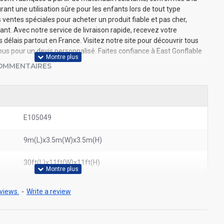
nt une utilisation sûre pour les enfants lors de tout type
ventes spéciales pour acheter un produit fiable et pas cher,
nt. Avec notre service de livraison rapide, recevez votre
élais partout en France. Visitez notre site pour découvrir tous
s pour un devis personnalisé. Faites confiance à East Gonflable
OMMENTAIRES
E105049
9m(L)x3.5m(W)x3.5m(H)
30ft(L)x11ft(W)x11ft(H)
views.
-
Write a review