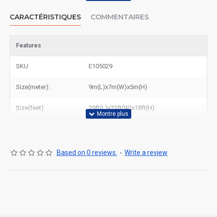
fabricant. Avec notre service de livraison rapide, recevez votre
commande dans les meilleurs délais partout en France. Visitez
CARACTÉRISTIQUES
COMMENTAIRES
notre site pour découvrir tous nos modèles ou contactez-nous
pour un devis personnalisé. Faites confiance à East Gonflable
pour la qualité et le service !
Features
SKU:
E105029
Size(meter):
9m(L)x7m(W)x5m(H)
Size(feet):
29ft(L)x23ft(W)x18ft(H)
Based on 0 reviews.
-
Write a review