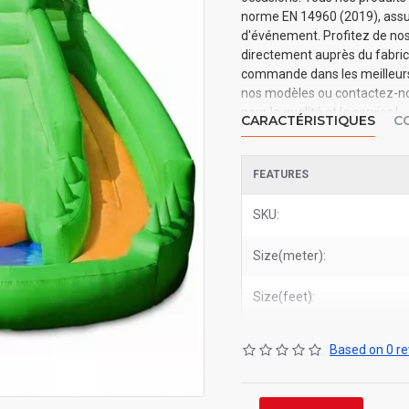
norme EN 14960 (2019), assura
d'événement. Profitez de nos 
directement auprès du fabrica
commande dans les meilleurs d
nos modèles ou contactez-nou
pour la qualité et le service !
CARACTÉRISTIQUES
C
FEATURES
SKU:
Size(meter):
Size(feet):
Based on 0 re