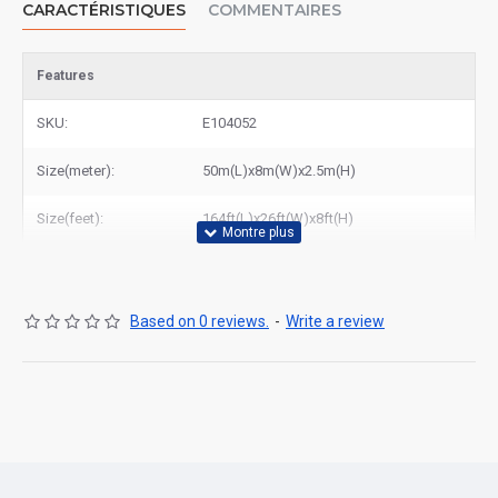
CARACTÉRISTIQUES
COMMENTAIRES
découvrir tous nos modèles ou contactez-nous pour un devis
personnalisé. Faites confiance à East Gonflable pour la qualité et
le service !
Features
SKU:
E104052
Size(meter):
50m(L)x8m(W)x2.5m(H)
Size(feet):
164ft(L)x26ft(W)x8ft(H)
Based on 0 reviews.
-
Write a review