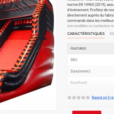
norme EN 14960 (2019), assura
d'événement. Profitez de nos 
directement auprès du fabrica
commande dans les meilleurs d
nos modèles ou contactez-nou
pour la qualité et le service !
CARACTÉRISTIQUES
C
FEATURES
SKU:
Size(meter):
Size(feet):
Based on 0 re