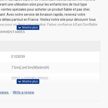
nt une utilisation sûre pour les enfants lors de tout type
ventes spéciales pour acheter un produit fiable et pas cher,
nt. Avec notre service de livraison rapide, recevez votre
élais partout en France. Visitez notre site pour découvrir tous
s pour un devis personnalisé. Faites confiance à East Gonflable
OMMENTAIRES
E103039
7.5m(L)x4.5m(W)x6m(H)
25ft(L)x15ft(W)x20ft(H)
views.
-
Write a review