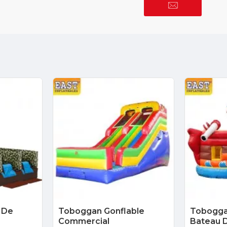
 De
Toboggan Gonflable
Tobogga
Commercial
Bateau D