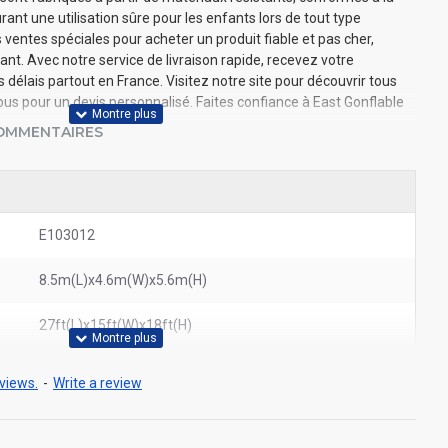
nt une utilisation sûre pour les enfants lors de tout type
ventes spéciales pour acheter un produit fiable et pas cher,
nt. Avec notre service de livraison rapide, recevez votre
élais partout en France. Visitez notre site pour découvrir tous
s pour un devis personnalisé. Faites confiance à East Gonflable
OMMENTAIRES
E103012
8.5m(L)x4.6m(W)x5.6m(H)
27ft(L)x15ft(W)x18ft(H)
views.
-
Write a review