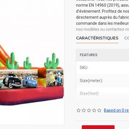
norme EN 14960 (2019), assura
d'événement. Profitez de nos 
directement auprès du fabrica
commande dans les meilleurs d
nos modèles ou contactez-nou
pour la qualité et le service !
CARACTÉRISTIQUES
C
FEATURES
SKU:
Size(meter):
Size(feet):
Based on 0 re