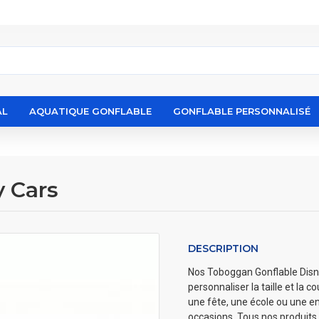
AL
AQUATIQUE GONFLABLE
GONFLABLE PERSONNALISÉ
 Cars
DESCRIPTION
Nos Toboggan Gonflable Disney
personnaliser la taille et la 
une fête, une école ou une en
occasions. Tous nos produits 