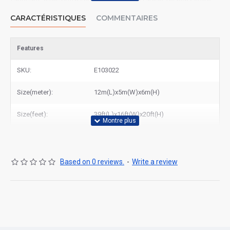
fabricant. Avec notre service de livraison rapide, recevez votre
commande dans les meilleurs délais partout en France. Visitez
CARACTÉRISTIQUES
COMMENTAIRES
notre site pour découvrir tous nos modèles ou contactez-nous
pour un devis personnalisé. Faites confiance à East Gonflable
pour la qualité et le service !
Features
SKU:
E103022
Size(meter):
12m(L)x5m(W)x6m(H)
Size(feet):
39ft(L)x16ft(W)x20ft(H)
Based on 0 reviews.
-
Write a review