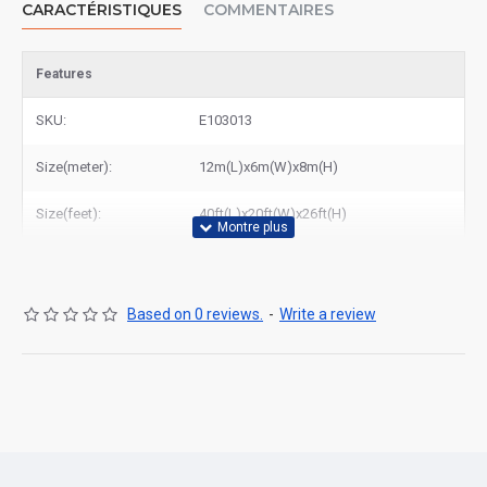
CARACTÉRISTIQUES
COMMENTAIRES
découvrir tous nos modèles ou contactez-nous pour un devis
personnalisé. Faites confiance à East Gonflable pour la qualité et
le service !
Features
SKU:
E103013
Size(meter):
12m(L)x6m(W)x8m(H)
Size(feet):
40ft(L)x20ft(W)x26ft(H)
Based on 0 reviews.
-
Write a review