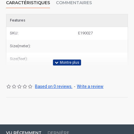
CARACTÉRISTIQUES
COMMENTAIRES
Features
SKU:
E190027
Size(meter):
Size(feet):
Based on 0 reviews.
-
Write a review
VU RÉCEMMENT
DERNIÈRE