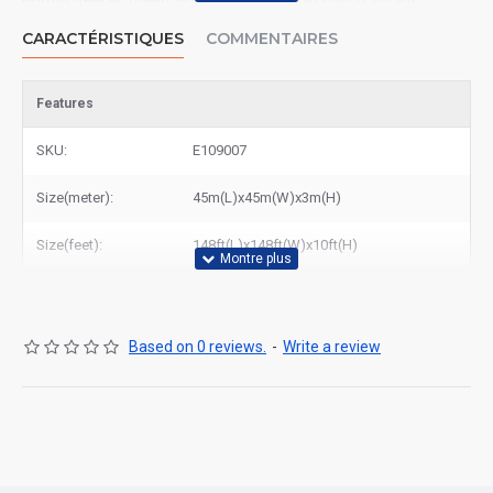
Norme AFNOR 14960​. Nous livrons des parcours d'assaut
aquatique gonflable dans toute la France, Paris, Marseille, Nice,
CARACTÉRISTIQUES
COMMENTAIRES
Toulouse, Lyon, etc.
Features
SKU:
E109007
Size(meter):
45m(L)x45m(W)x3m(H)
Size(feet):
148ft(L)x148ft(W)x10ft(H)
Based on 0 reviews.
-
Write a review