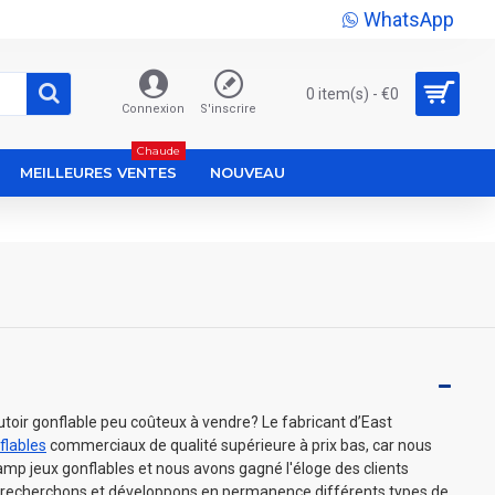
WhatsApp
0 item(s) - €0
Connexion
S'inscrire
Chaude
MEILLEURES VENTES
NOUVEAU
toir gonflable peu coûteux à vendre? Le fabricant d’East
flables
commerciaux de qualité supérieure à prix bas, car nous
mp jeux gonflables et nous avons gagné l'éloge des clients
 recherchons et développons en permanence différents types de