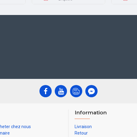
Information
heter chez nous
Livraison
naire
Retour