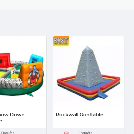
how Down
Rockwall Gonflable
e
Enquête
Enquête