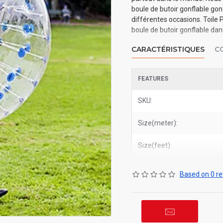
boule de butoir gonflable gon
différentes occasions. Toile
boule de butoir gonflable dans
CARACTÉRISTIQUES
C
FEATURES
SKU:
Size(meter):
Size(feet):
Based on 0 re