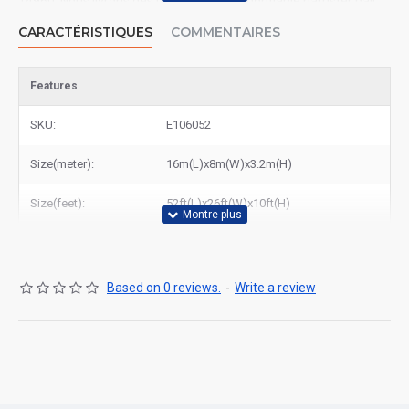
14960​. Nous livrons des piste de course gonflable hamster ball
dans toute la France, Paris, Marseille, Nice, Toulouse, Lyon, etc.
CARACTÉRISTIQUES
COMMENTAIRES
Features
SKU:
E106052
Size(meter):
16m(L)x8m(W)x3.2m(H)
Size(feet):
52ft(L)x26ft(W)x10ft(H)
Based on 0 reviews.
-
Write a review