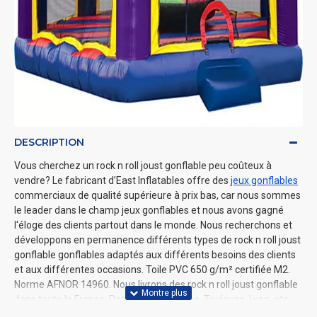
DESCRIPTION
Vous cherchez un rock n roll joust gonflable peu coûteux à
vendre? Le fabricant d’East Inflatables offre des
jeux gonflables
commerciaux de qualité supérieure à prix bas, car nous sommes
le leader dans le champ jeux gonflables et nous avons gagné
l'éloge des clients partout dans le monde. Nous recherchons et
développons en permanence différents types de rock n roll joust
gonflable gonflables adaptés aux différents besoins des clients
et aux différentes occasions. Toile PVC 650 g/m² certifiée M2.
Norme AFNOR 14960​. Nous livrons des rock n roll joust gonflable
dans toute la France, Paris, Marseille, Nice, Toulouse, Lyon, etc.