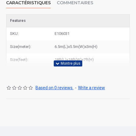
CARACTÉRISTIQUES
COMMENTAIRES
Features
SKU:
E106031
Size(meter):
6.5m(L)x5.5m(W)x3m(H)
Size(feet):
18ft(L)x18ft(W)x7ft(H)
Based on 0 reviews.
-
Write a review