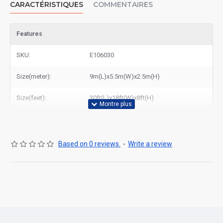
CARACTÉRISTIQUES
COMMENTAIRES
Features
SKU:
E106030
Size(meter):
9m(L)x5.5m(W)x2.5m(H)
Size(feet):
30ft(L)x18ft(W)x8ft(H)
Based on 0 reviews.
-
Write a review