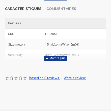
auprès du fabricant. Avec notre service de livraison rapide,
recevez votre commande dans les meilleurs délais partout en
CARACTÉRISTIQUES
COMMENTAIRES
France. Visitez notre site pour découvrir tous nos modèles ou
contactez-nous pour un devis personnalisé. Faites confiance à
East Gonflable pour la qualité et le service !
Features
SKU:
E105053
Size(meter):
15m(L)x4m(W)x4.5m(H)
Size(feet):
49ft(L)x13ft(W)x15ft(H)
Based on 0 reviews.
-
Write a review