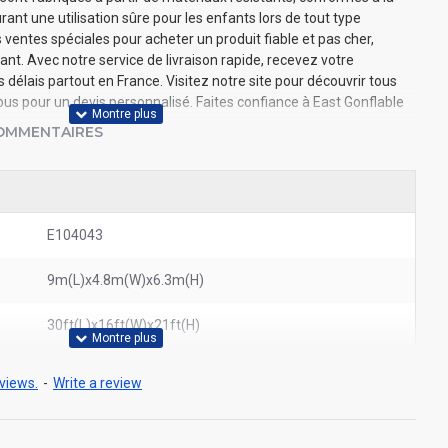
nt une utilisation sûre pour les enfants lors de tout type
ventes spéciales pour acheter un produit fiable et pas cher,
nt. Avec notre service de livraison rapide, recevez votre
élais partout en France. Visitez notre site pour découvrir tous
s pour un devis personnalisé. Faites confiance à East Gonflable
OMMENTAIRES
E104043
9m(L)x4.8m(W)x6.3m(H)
30ft(L)x16ft(W)x21ft(H)
views.
-
Write a review