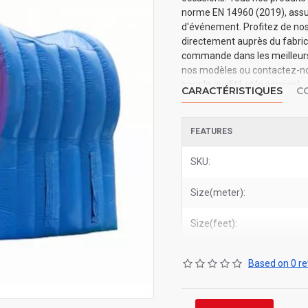
norme EN 14960 (2019), assura
d'événement. Profitez de nos 
directement auprès du fabrica
commande dans les meilleurs d
nos modèles ou contactez-nou
pour la qualité et le service !
CARACTÉRISTIQUES
C
FEATURES
SKU:
Size(meter):
Size(feet):
Based on 0 re