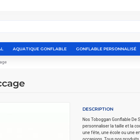
AL
AQUATIQUE GONFLABLE
GONFLABLE PERSONNALISÉ
cage
ccage
DESCRIPTION
Nos Toboggan Gonflable De Sac
personnaliser la taille et la 
une fête, une école ou une en
occasions. Tous nos produits 