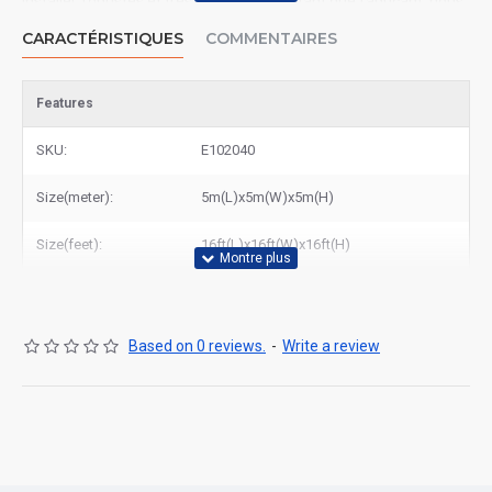
installer, robustes et très demandés. En tant que fabricant, nous
proposons des prix compétitifs, ce qui en fait une option idéale
CARACTÉRISTIQUES
COMMENTAIRES
pour acheter des produits de qualité à des tarifs abordables.
Features
SKU:
E102040
Size(meter):
5m(L)x5m(W)x5m(H)
Size(feet):
16ft(L)x16ft(W)x16ft(H)
Based on 0 reviews.
-
Write a review