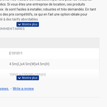
ics. Si vous êtes une entreprise de location, ces produits
x : ils sont faciles à installer, robustes et très demandés. En tant
 des prix compétitifs, ce qui en fait une option idéale pour
té à des tarifs abordables.
OMMENTAIRES
E101011
4.5m(L)x4.5m(W)x4.5m(H)
15ft(L)x15ft(W)x15ft(H)
views.
-
Write a review