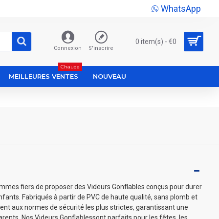
WhatsApp
0 item(s) - €0
Connexion
S'inscrire
Chaude
MEILLEURES VENTES
NOUVEAU
mmes fiers de proposer des Videurs Gonflables conçus pour durer
nfants. Fabriqués à partir de PVC de haute qualité, sans plomb et
ent aux normes de sécurité les plus strictes, garantissant une
 parents. Nos Videurs Gonflablessont parfaits pour les fêtes, les