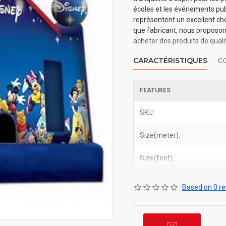
écoles et les événements publ
représentent un excellent choi
que fabricant, nous proposons
acheter des produits de quali
CARACTÉRISTIQUES
C
FEATURES
SKU:
Size(meter):
Size(feet):
Based on 0 re