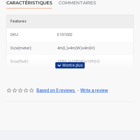
CARACTÉRISTIQUES
COMMENTAIRES
produits de qualité à des tarifs abordables.
Features
SKU:
E101002
Size(meter):
4m(L)x4m(W)x4m(H)
Size(feet):
13ft(L)x13ft(W)x13ft(H)
Based on 0 reviews.
-
Write a review